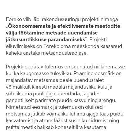
Foreko viib läbi rakendusuuringu projekti nimega
„
Ökonoomsemate ja efektiivsemate meetodite
välja töötamine metsade uuendamise
jätkusuutlikkuse parandamiseks
“. Projekti
elluviimiseks on Foreko oma meeskonda kaasanud
kaheks aastaks metsandusteadlase.
Projekti oodatav tulemus on suunatud nii lähemasse
kui ka kaugemasse tulevikku. Peamine eesmärk on
majandatav metsamaa peale uuendusraiet
võimalikult kiiresti madala majandusliku kulu ja
sobilikuima puuliigiga uuendada, tagades
geneetiliselt parimate puude kasvu ning arengu.
Nimetatud eesmärk ja tulemus on olulised –
metsamaa jätkab võimaliku lühima ajaga taas puidu
kasvatamist ja atmosfäärist süsiniku sidumist ning
puittaimestik hakkab koheselt ära kasutama