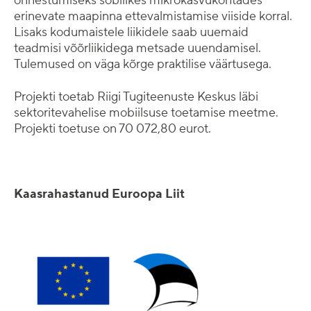
õnnestumiseks sobilikes mikrokasvukohtades
erinevate maapinna ettevalmistamise viiside korral.
Lisaks kodumaistele liikidele saab uuemaid
teadmisi võõrliikidega metsade uuendamisel.
Tulemused on väga kõrge praktilise väärtusega.
Projekti toetab Riigi Tugiteenuste Keskus läbi
sektoritevahelise mobiilsuse toetamise meetme.
Projekti toetuse on 70 072,80 eurot.
Kaasrahastanud Euroopa Liit