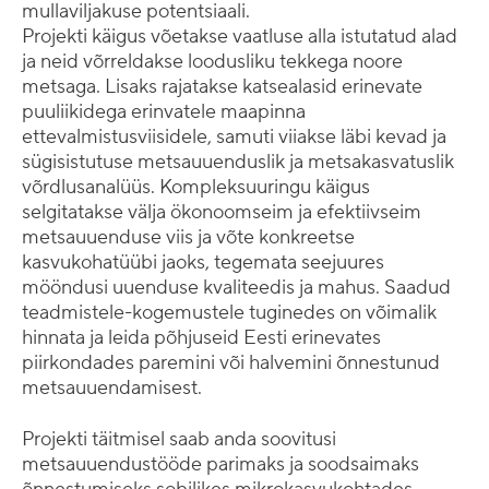
mullaviljakuse potentsiaali.
Projekti käigus võetakse vaatluse alla istutatud alad
ja neid võrreldakse loodusliku tekkega noore
metsaga. Lisaks rajatakse katsealasid erinevate
puuliikidega erinvatele maapinna
ettevalmistusviisidele, samuti viiakse läbi kevad ja
sügisistutuse metsauuenduslik ja metsakasvatuslik
võrdlusanalüüs. Kompleksuuringu käigus
selgitatakse välja ökonoomseim ja efektiivseim
metsauuenduse viis ja võte konkreetse
kasvukohatüübi jaoks, tegemata seejuures
mööndusi uuenduse kvaliteedis ja mahus. Saadud
teadmistele-kogemustele tuginedes on võimalik
hinnata ja leida põhjuseid Eesti erinevates
piirkondades paremini või halvemini õnnestunud
metsauuendamisest.
Projekti täitmisel saab anda soovitusi
metsauuendustööde parimaks ja soodsaimaks