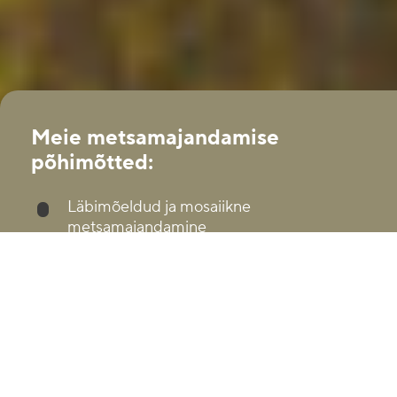
Meie metsamajandamise
põhimõtted:
Läbimõeldud ja mosaiikne
metsamajandamine
Metsade tervisliku seisundi parandamine
Metsaportfell