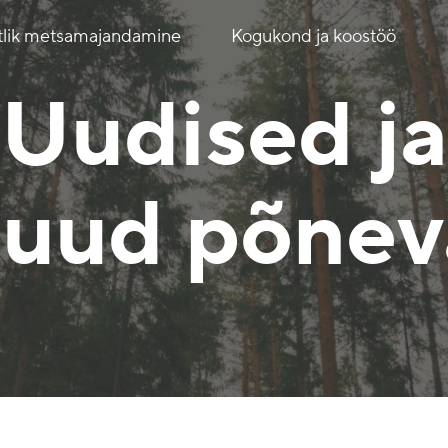
tlik metsamajandamine
Kogukond ja koostöö
Uudised ja
uud põnev